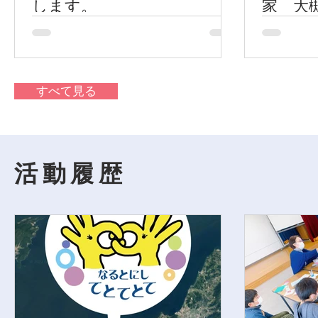
します。
家 大
「もし
も か
すべて見る
活動履歴