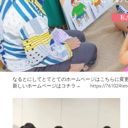
私
​なるとにしてとてとてのホームページはこちらに変
​新しいホームページはコチラ→
https://761024te