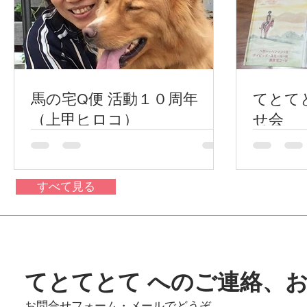
馬の宅Q便 活動１０周年
てとて
（上甲ヒロコ）
せ会
すべて見る
てとてとて へのご連絡、
お問合せフォーム・メールでどうぞ