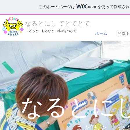
このホームページは
.com
を使って作成され
なるとにし てとてとて
こどもと、おとなと、地域をつなぐ
ホーム
開催予
なるとに
こどもと、お